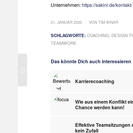
Unternehmen:
https://sakini.de/kontakt/
/
21. JANUAR 2020
VON
TIM BINAR
COACHING
,
DESIGN T
SCHLAGWORTE:
TEAMWORK
Das könnte Dich auch interessieren
Strukturiertes
Onboarding zur
Mitarbeiterbindung
Karrierecoaching
Wie aus einem Konflikt ei
Chance werden kann!
Effektive Teamsitzungen 
kein Zufall