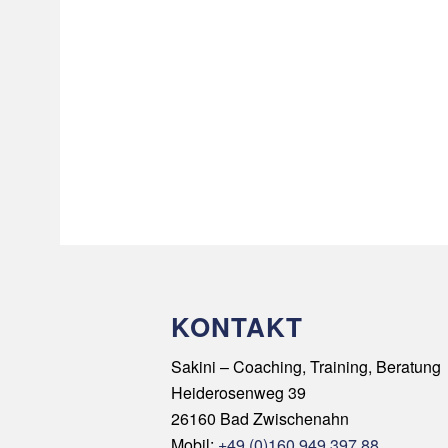
KONTAKT
Sakini – Coaching, Training, Beratung
Heiderosenweg 39
26160 Bad Zwischenahn
Mobil:
+49 (0)160 949 397 88